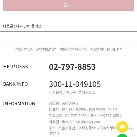
글쓰기
다음글 :
너무 맘에 들어요
ABOUT US
AGREEMENT
PRIVACY POLICY
SHOPPPING GUIDE
02-797-8853
HELP DESK
300-11-049105
BANK INFO
신한은행 / 예금주 : 플라워한스
INFORMATION
상호명 : 플라워한스
대표자 : 한수진 /
개인정보관리책임자 : 한수진
전화번호 : 02-797-8853 /
팩스 : 02)797-8854
이메일 : flowerhans@naver.com
주소 : 서울시용산구이태원동96-71(녹사평대로26길 77-
4번지)