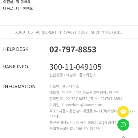
이전글 :
참 예뻐요
다음글 :
너무예뻐요
ABOUT US
AGREEMENT
PRIVACY POLICY
SHOPPPING GUIDE
02-797-8853
HELP DESK
300-11-049105
BANK INFO
신한은행 / 예금주 : 플라워한스
INFORMATION
상호명 : 플라워한스
대표자 : 한수진 /
개인정보관리책임자 : 한수진
전화번호 : 02-797-8853 /
팩스 : 02)797-8854
이메일 : flowerhans@naver.com
주소 : 서울시용산구이태원동96-71(녹사평대로26길 77-
4번지)
통신판매사업자 : 제 용산 03626호
[사업자정보확인]
사업자등록번호 : 106-90-49239