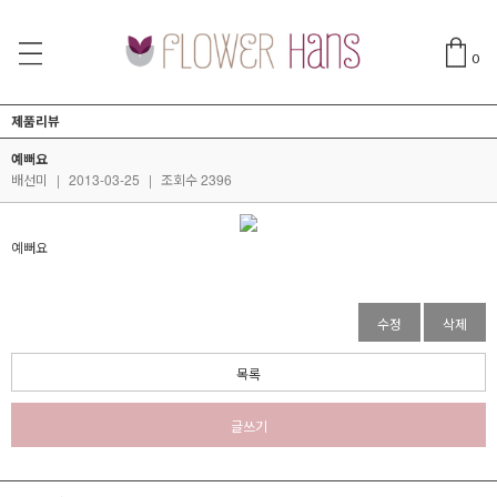
0
제품리뷰
예뻐요
배선미
|
2013-03-25
|
조회수 2396
예뻐요
수정
삭제
목록
글쓰기