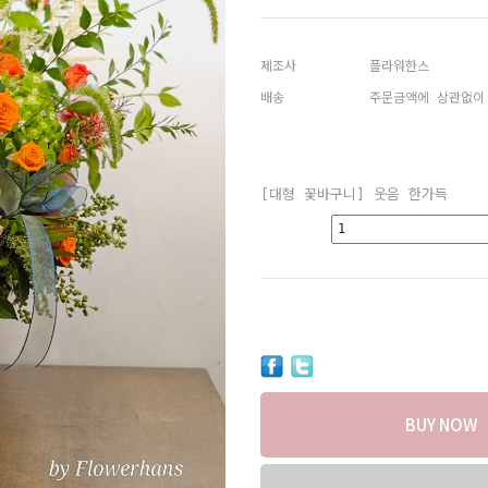
제조사
플라워한스
배송
주문금액에 상관없이
[대형 꽃바구니] 웃음 한가득
BUY NOW