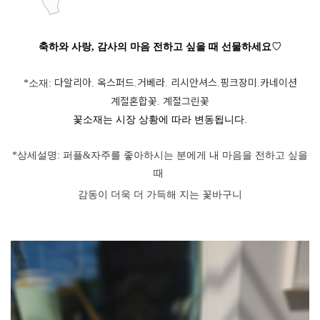
축하와 사랑, 감사의 마음 전하고 싶을 때 선물하세요
♡
다알리아
옥스퍼드
거베라
리시안셔스
핑크장미
카네이션
*소재:
.
.
.
.
.
계절혼합꽃
계절그린꽃
.
꽃소재는 시장 상황에 따라 변동됩니
다.
*상세설명:
퍼플&자주를 좋아하시는 분에게 내 마음을 전하고 싶을
때
페이코 ID로 페
PAYCO 바로구매
감동이 더욱 더 가득해 지는 꽃바구니