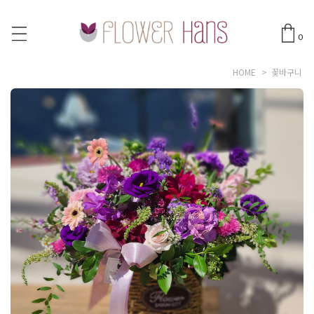
0
HOME
>
꽃바구니