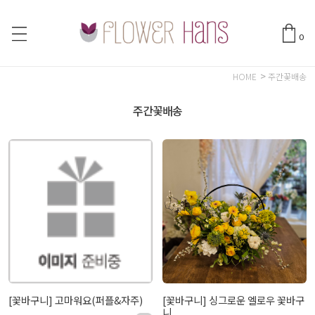
0
>
HOME
주간꽃배송
주간꽃배송
[꽃바구니] 고마워요(퍼플&자주)
[꽃바구니] 싱그로운 엘로우 꽃바구
니