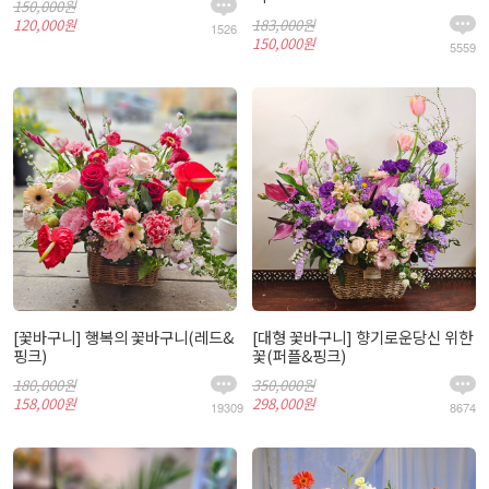
150,000원
120,000원
183,000원
1526
150,000원
5559
[꽃바구니] 행복의 꽃바구니(레드&
[대형 꽃바구니] 향기로운당신 위한
핑크)
꽃(퍼플&핑크)
180,000원
350,000원
158,000원
298,000원
19309
8674