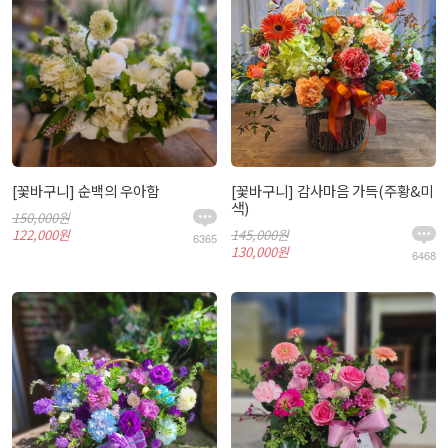
[꽃바구니] 순백의 우아함
[꽃바구니] 감사마음 가득(주황&미
색)
150,000원
122,000원
145,000원
6365
130,000원
6468