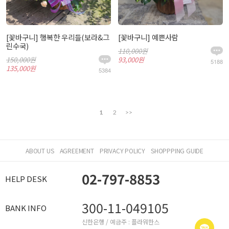
[꽃바구니] 행복한 우리들(보라&그
[꽃바구니] 예쁜사람
린수국)
110,000원
150,000원
93,000원
5188
135,000원
5384
1
2
>>
ABOUT US
AGREEMENT
PRIVACY POLICY
SHOPPPING GUIDE
02-797-8853
HELP DESK
300-11-049105
BANK INFO
신한은행 / 예금주 : 플라워한스